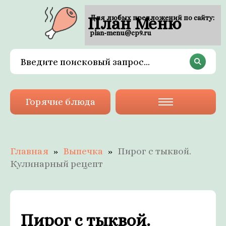
План Меню
Для любых предложений по сайту:
plan-menu@cp9.ru
Горячие блюда
Главная
Выпечка
Пирог с тыквой.
Кулинарный рецепт
Пирог с тыквой.