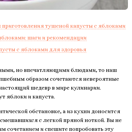
я приготовления тушеной капусты с яблоками
яблоками: шаги и рекомендации
пусты с яблоками для здоровья
ными, но впечатляющими блюдами, то наш
волшебным образом сочетаются невероятные
настоящий шедевр в мире кулинарии.
т яблоки и капуста.
антической обстановке, а из кухни доносится
смешавшихся с легкой пряной ноткой. Вы не
м сочетанием и спешите попробовать эту