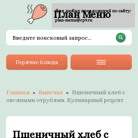
План Меню
Для любых предложений по сайту:
plan-menu@cp9.ru
Горячие блюда
Главная
Выпечка
Пшеничный хлеб с
овсяными отрубями. Кулинарный рецепт
Пшеничный хлеб с