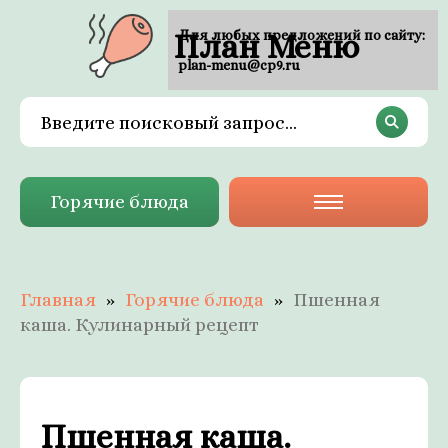
План Меню
Для любых предложений по сайту:
plan-menu@cp9.ru
Горячие блюда
Главная
Горячие блюда
Пшенная
каша. Кулинарный рецепт
Пшенная каша.