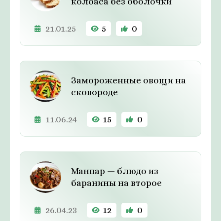
колбаса без оболочки
21.01.25
5
0
Замороженные овощи на
сковороде
11.06.24
15
0
Манпар — блюдо из
баранины на второе
26.04.23
12
0