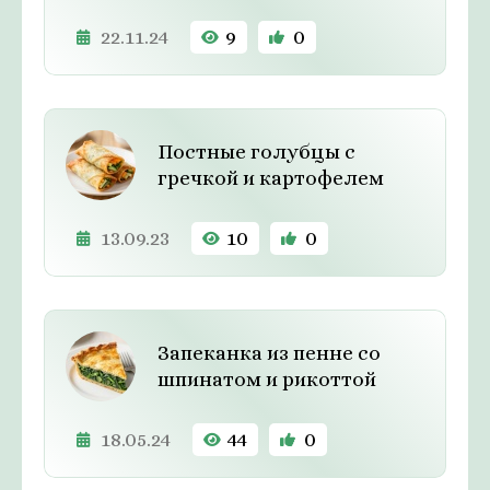
22.11.24
9
0
Постные голубцы с
гречкой и картофелем
13.09.23
10
0
Запеканка из пенне со
шпинатом и рикоттой
18.05.24
44
0