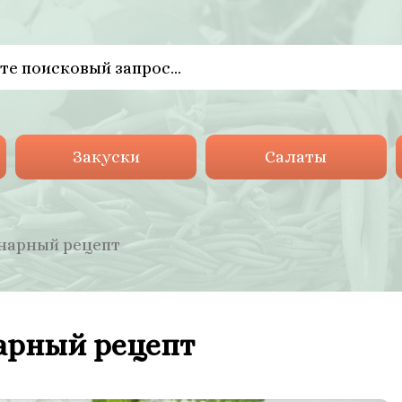
Закуски
Салаты
инарный рецепт
арный рецепт