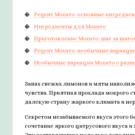
Рецепт Мохито: основные ингредиен
Ингредиенты для Мохито
Приготовление Мохито: шаг за шаго
Рецепт Мохито: необычные вариаци
Необычные вариации Мохито с раз
Запах свежих лимонов и мяты наполняе
чувства. Приятная прохлада мокрого ст
далекую страну жаркого климата и не
Секретом незабываемого вкуса этого 
сочетание яркого цитрусового вкуса и
Эти составляющие не только дополняю