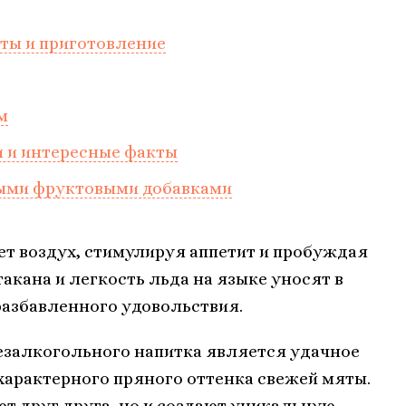
ты и приготовление
м
и и интересные факты
ными фруктовыми добавками
т воздух, стимулируя аппетит и пробуждая
акана и легкость льда на языке уносят в
разбавленного удовольствия.
безалкогольного напитка является удачное
 характерного пряного оттенка свежей мяты.
т друг друга, но и создают уникальную