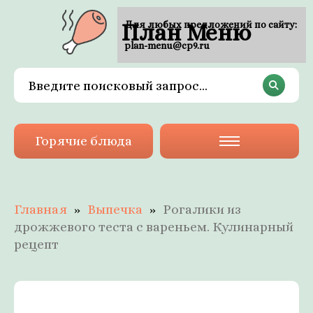
План Меню
Для любых предложений по сайту:
plan-menu@cp9.ru
Горячие блюда
Главная
Выпечка
Рогалики из
дрожжевого теста с вареньем. Кулинарный
рецепт