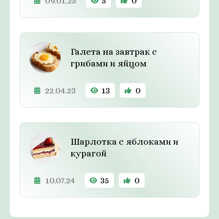
09.01.25
5
0
Галета на завтрак с
грибами и яйцом
22.04.23
13
0
Шарлотка с яблоками и
курагой
10.07.24
35
0