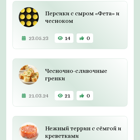
Персики с сыром «Фета» и
чесноком
23.05.23
14
0
Чесночно-сливочные
гренки
21.03.24
21
0
Нежный террин с сёмгой и
креветками