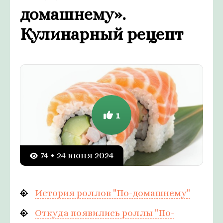
домашнему».
Кулинарный рецепт
1
74 • 24 июня 2024
История роллов "По-домашнему"
Откуда появились роллы "По-