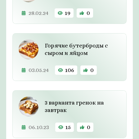
28.02.24
19
0
Горячие бутерброды с
сыром и яйцом
03.05.24
106
0
3 варианта гренок на
завтрак
06.10.23
15
0