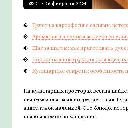
21 • 26 февраля 2024
Рулет из картофеля с салями: истор
Ароматная и сочная закуска со сла
Шаг за шагом: как приготовить рул
Подробная инструкция для идеальн
Кулинарные секреты: особенности 
На кулинарных просторах всегда найде
незамысловатыми ингредиентами. Один 
аппетитной начинкой. Это блюдо, котор
незабываемое послевкусие.