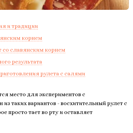
ия и традиции
вянским корнем
ет со славянским корнем
ого результата
приготовления рулета с салями
тся место для экспериментов с
из таких вариантов - восхитительный рулет с
ое просто тает во рту и оставляет