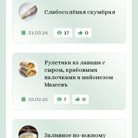
Слабосолёная скумбрия
31.03.24
17
0
Рулетики из лаваша с
сыром, крабовыми
палочками и майонезом
Махеевъ
25.02.25
7
0
Заливное по-южному