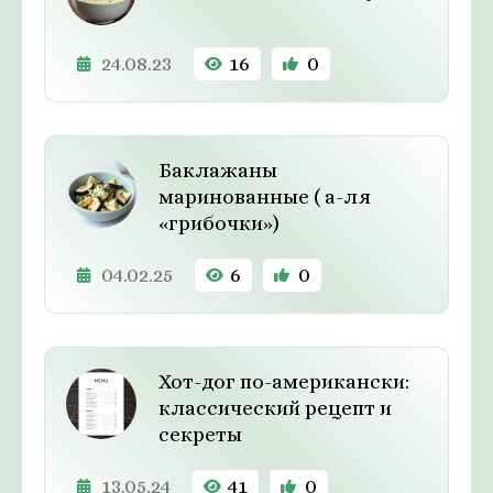
24.08.23
16
0
Баклажаны
маринованные ( а-ля
«грибочки»)
04.02.25
6
0
Хот-дог по-американски:
классический рецепт и
секреты
13.05.24
41
0