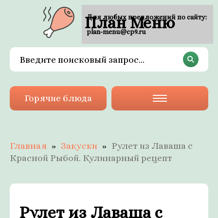
План Меню
Для любых предложений по сайту:
plan-menu@cp9.ru
Горячие блюда
Главная
Закуски
Рулет из Лаваша с
Красной Рыбой. Кулинарный рецепт
Рулет из Лаваша с