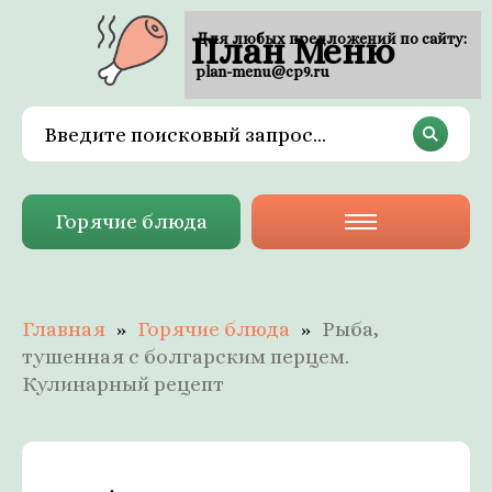
План Меню
Для любых предложений по сайту:
plan-menu@cp9.ru
Горячие блюда
Главная
Горячие блюда
Рыба,
тушенная с болгарским перцем.
Кулинарный рецепт