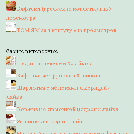
Бифтекя (греческие котлеты)
1 153
просмотра
ТОМ ЯМ за 1 минуту
846 просмотров
Самые интересные
Пудинг с ревенем
5 лайков
Вафельные трубочки
5 лайков
Шарлотка с яблоками и корицей
4
лайка
Коржики с лимонной цедрой
2 лайка
Украинский борщ
1 лайк
Маковый рулет в слоёном тесте филло
1