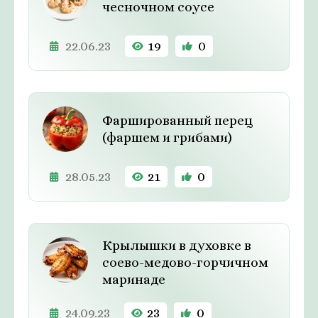
чесночном соусе
22.06.23
19
0
Фаршированный перец
(фаршем и грибами)
28.05.23
21
0
Крылышки в духовке в
соево-медово-горчичном
маринаде
24.09.23
23
0