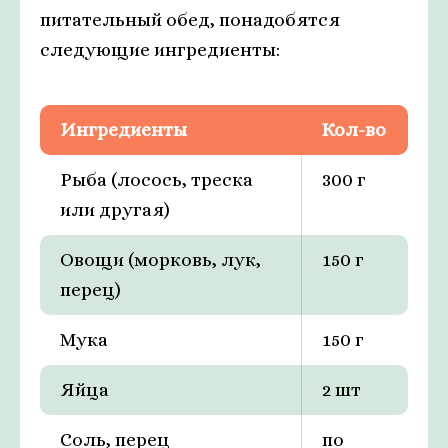
питательный обед, понадобятся
следующие ингредиенты:
Ингредиенты
Кол-во
Рыба (лосось, треска
300 г
или другая)
Овощи (морковь, лук,
150 г
перец)
Мука
150 г
Яйца
2 шт
Соль, перец
по