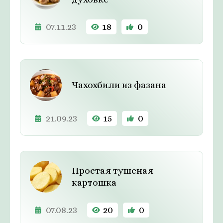
07.11.23
18
0
Чахохбили из фазана
21.09.23
15
0
Простая тушеная
картошка
07.08.23
20
0