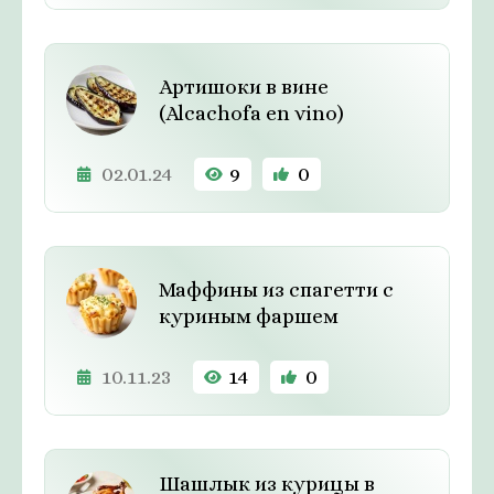
Артишоки в вине
(Alcachofa en vino)
02.01.24
9
0
Маффины из спагетти с
куриным фаршем
10.11.23
14
0
Шашлык из курицы в