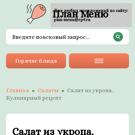
План Меню
Для любых предложений по сайту:
plan-menu@cp9.ru
Горячие блюда
Главная
Салаты
Салат из укропа.
Кулинарный рецепт
Салат из укропа.