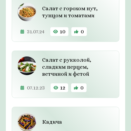
Салат с горохом нут,
тунцом и томатами
31.07.24
10
0
Салат с рукколой,
сладким перцем,
ветчиной и фетой
07.12.23
12
0
Кадича