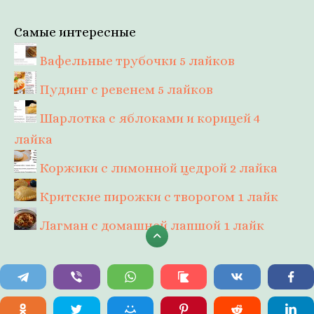
Самые интересные
Вафельные трубочки
5 лайков
Пудинг с ревенем
5 лайков
Шарлотка с яблоками и корицей
4
лайка
Коржики с лимонной цедрой
2 лайка
Критские пирожки с творогом
1 лайк
Лагман с домашней лапшой
1 лайк