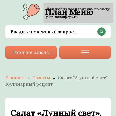
План Меню
Для любых предложений по сайту:
plan-menu@cp9.ru
Горячие блюда
Главная
Салаты
Салат "Лунный свет".
Кулинарный рецепт
Салат «Лунный свет».