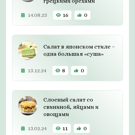
грецкими орехами
14.08.23
16
0
Салат в японском стиле –
одна большая «суша»
13.12.24
8
0
Слоеный салат со
свининой, яйцами и
овощами
13.02.24
11
0