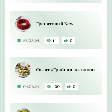
Гранатовый New
28.08.24
14
0
Салат «Грибная полянка»
04.06.24
430
0