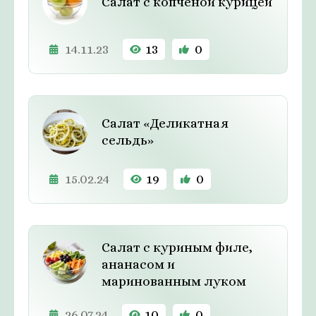
Салат с копченой курицей
14.11.23
13
0
Салат «Деликатная
сельдь»
15.02.24
19
0
Салат с куриным филе,
ананасом и
маринованным луком
26.07.24
10
0