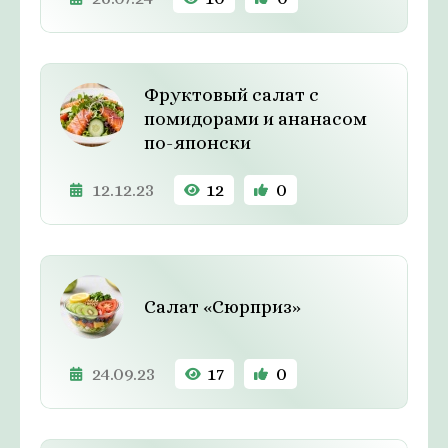
Фруктовый салат с
помидорами и ананасом
по-японски
12.12.23
12
0
Салат «Сюрприз»
24.09.23
17
0