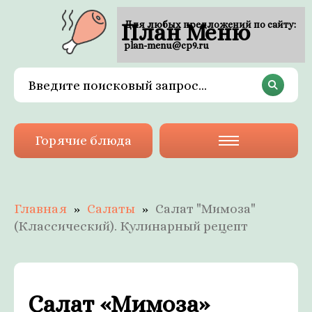
План Меню
Для любых предложений по сайту:
plan-menu@cp9.ru
Горячие блюда
Главная
Салаты
Салат "Мимоза"
(Классический). Кулинарный рецепт
Салат «Мимоза»