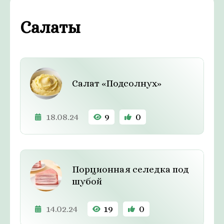
Салаты
Салат «Подсолнух»
18.08.24
9
0
Порционная селедка под
шубой
14.02.24
19
0