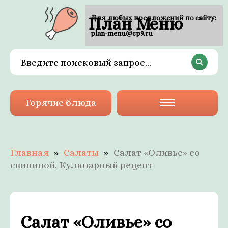
План Меню
Для любых предложений по сайту:
plan-menu@cp9.ru
Горячие блюда
Главная
Салаты
Салат «Оливье» со
свининой. Кулинарный рецепт
Салат «Оливье» со