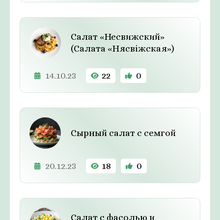
Салат «Несвижский»
(Салата «Нясвiжская»)
14.10.23
22
0
Сырный салат с семгой
20.12.23
18
0
Салат с фасолью и