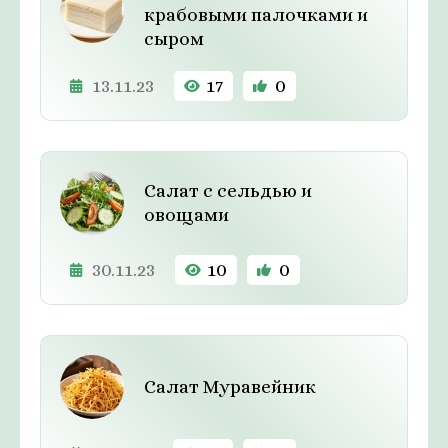
крабовыми палочками и
сыром
13.11.23
17
0
Салат с сельдью и
овощами
30.11.23
10
0
Cалат Муравейник