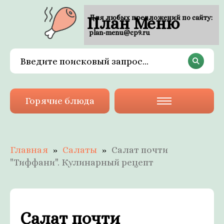
План Меню
Для любых предложений по сайту:
plan-menu@cp9.ru
Горячие блюда
Главная
Салаты
Салат почти
"Тиффани". Кулинарный рецепт
Салат почти