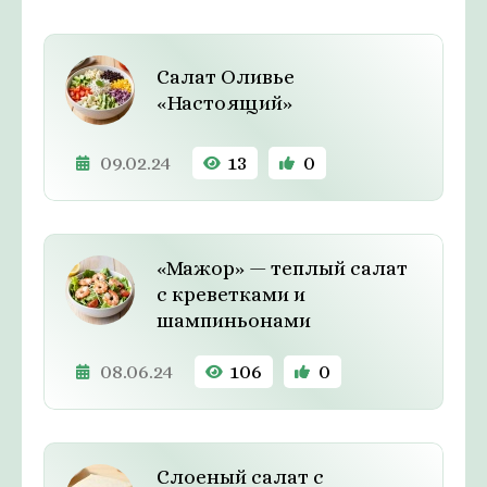
Салат Оливье
«Настоящий»
09.02.24
13
0
«Мажор» — теплый салат
с креветками и
шампиньонами
08.06.24
106
0
Слоеный салат с