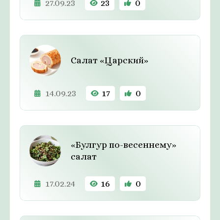
27.09.23
23
0
Салат «Царский»
14.09.23
17
0
«Булгур по-весеннему»
салат
17.02.24
16
0