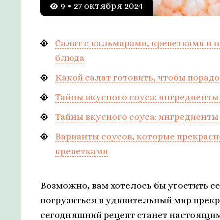
9 • 27 октября 2024
Салат с кальмарами, креветками и 
блюда
Какой салат готовить, чтобы порадо
Тайны вкусного соуса: ингредиенты
Тайны вкусного соуса: ингредиенты
Варианты соусов, которые прекрасн
креветками
Возможно, вам хотелось бы угостить 
погрузиться в удивительный мир прекр
сегодняшний рецепт станет настоящим