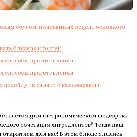
новым соусом: изысканный рецепт основного
вать близких и гостей
 и способы приготовления
 и способы приготовления
о подойдут к салату с кальмарами и
себя настоящим гастрономическим шедевром,
асного сочетания ингредиентов? Тогда наш
 открытием для вас! В этом блюде слились