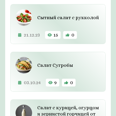
Сытный салат с рукколой
21.12.23
15
0
Салат Сугробы
03.10.24
9
0
Салат с курицей, огурцом
и зернистой горчицей от