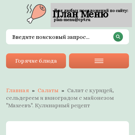
План Меню
Для любых предложений по сайту:
plan-menu@cp9.ru
Горячие блюда
Главная
Салаты
Салат с курицей,
сельдереем и виноградом с майонезом
"Махеевъ". Кулинарный рецепт