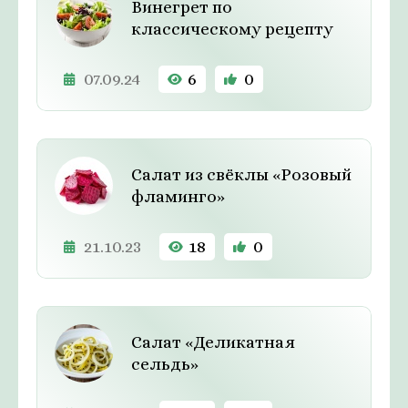
Винегрет по
классическому рецепту
07.09.24
6
0
Салат из свёклы «Розовый
фламинго»
21.10.23
18
0
Салат «Деликатная
сельдь»