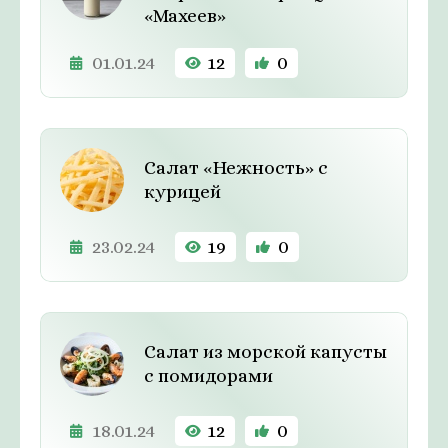
«Махеев»
01.01.24
12
0
Салат «Нежность» с
курицей
23.02.24
19
0
Салат из морской капусты
с помидорами
18.01.24
12
0