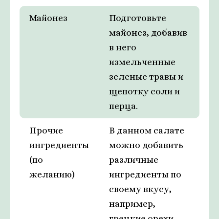
Майонез
Подготовьте
майонез, добавив
в него
измельченные
зеленые травы и
щепотку соли и
перца.
Прочие
В данном салате
ингредиенты
можно добавить
(по
различные
желанию)
ингредиенты по
своему вкусу,
например,
грецкие орехи