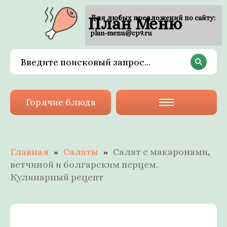
План Меню
Для любых предложений по сайту:
plan-menu@cp9.ru
Горячие блюда
Главная
Салаты
Салат с макаронами,
ветчиной и болгарским перцем.
Кулинарный рецепт