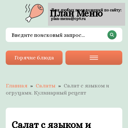
План Меню
Для любых предложений по сайту:
plan-menu@cp9.ru
Горячие блюда
Главная
Салаты
Салат с языком и
огруцами. Кулинарный рецепт
Салат с языком и