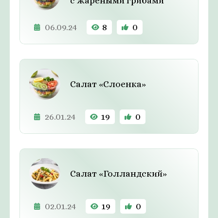
с жареными грибами
06.09.24
8
0
Салат «Слоенка»
26.01.24
19
0
Салат «Голландский»
02.01.24
19
0