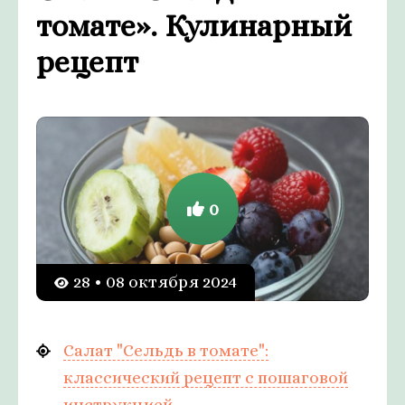
томате». Кулинарный
рецепт
0
28 • 08 октября 2024
Салат "Сельдь в томате":
классический рецепт с пошаговой
инструкцией