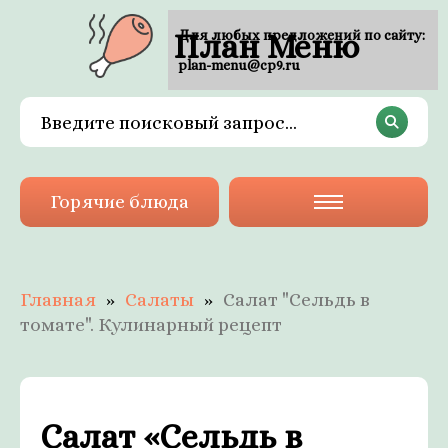
План Меню
Для любых предложений по сайту:
plan-menu@cp9.ru
Горячие блюда
Главная
Салаты
Салат "Сельдь в
томате". Кулинарный рецепт
Салат «Сельдь в