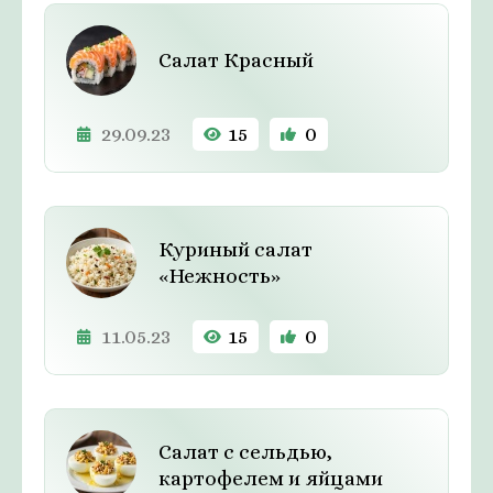
Салат Красный
29.09.23
15
0
Куриный салат
«Нежность»
11.05.23
15
0
Cалат с сельдью,
картофелем и яйцами