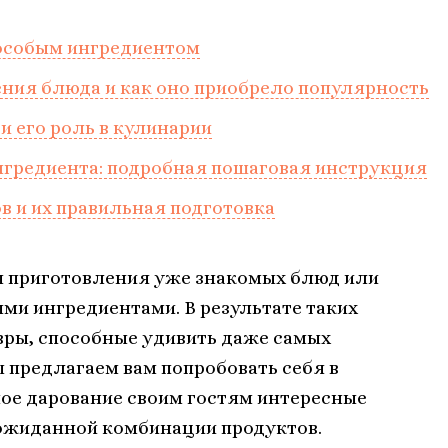
 особым ингредиентом
ния блюда и как оно приобрело популярность
и его роль в кулинарии
нгредиента: подробная пошаговая инструкция
в и их правильная подготовка
ы приготовления уже знакомых блюд или
ми ингредиентами. В результате таких
ры, способные удивить даже самых
ы предлагаем вам попробовать себя в
ное дарование своим гостям интересные
еожиданной комбинации продуктов.