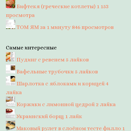
Бифтекя (греческие котлеты)
1 153
просмотра
ТОМ ЯМ за 1 минуту
846 просмотров
Самые интересные
Пудинг с ревенем
5 лайков
Вафельные трубочки
5 лайков
Шарлотка с яблоками и корицей
4
лайка
Коржики с лимонной цедрой
2 лайка
Украинский борщ
1 лайк
Маковый рулет в слоёном тесте филло
1