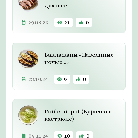
духовке
29.08.23
21
0
Баклажаны «Навеянные
ночью…»
23.10.24
9
0
Poule-au-pot (Курочка в
кастрюле)
09.11.24
10
0