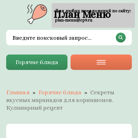
План Меню
Для любых предложений по сайту:
plan-menu@cp9.ru
Горячие блюда
Главная
Горячие блюда
Секреты
вкусных маринадов для корнишонов.
Кулинарный рецепт