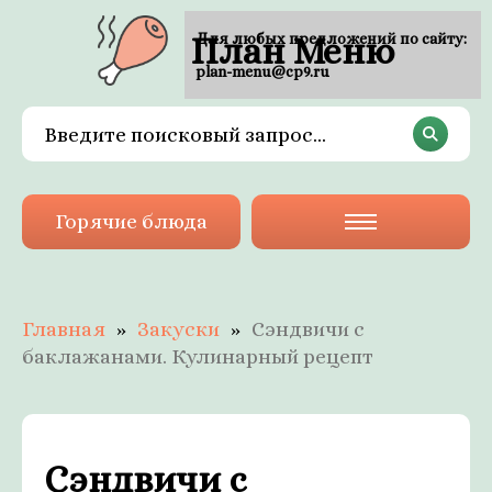
План Меню
Для любых предложений по сайту:
plan-menu@cp9.ru
Горячие блюда
Главная
Закуски
Сэндвичи с
баклажанами. Кулинарный рецепт
Сэндвичи с