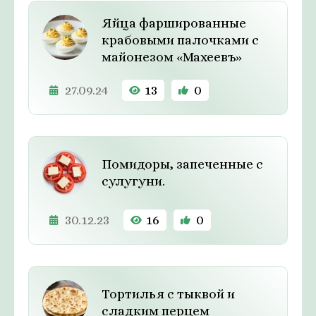
Яйца фаршированные
крабовыми палочками с
майонезом «Махеевъ»
27.09.24
13
0
Помидоры, запеченные с
сулугуни.
30.12.23
16
0
Тортилья с тыквой и
сладким перцем