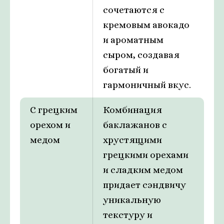
сочетаются с
кремовым авокадо
и ароматным
сыром, создавая
богатый и
гармоничный вкус.
С грецким
Комбинация
орехом и
баклажанов с
медом
хрустящими
грецкими орехами
и сладким медом
придает сэндвичу
уникальную
текстуру и