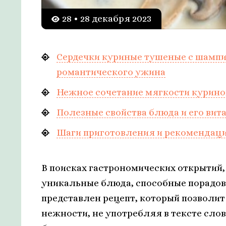
28 • 28 декабря 2023
Сердечки куриные тушеные с шампи
романтического ужина
Нежное сочетание мягкости курино
Полезные свойства блюда и его вит
Шаги приготовления и рекомендаци
В поисках гастрономических открытий,
уникальные блюда, способные порадова
представлен рецепт, который позволит
нежности, не употребляя в тексте сло