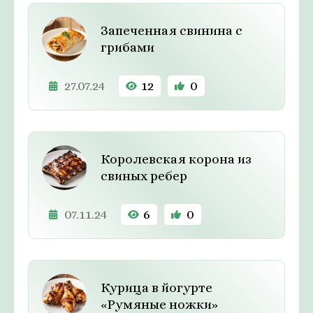
Запеченная свинина с
грибами
27.07.24
12
0
Королевская корона из
свиных ребер
07.11.24
6
0
Курица в йогурте
«Румяные ножки»