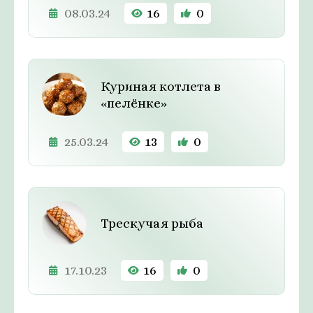
08.03.24
16
0
Куриная котлета в
«пелёнке»
25.03.24
13
0
Трескучая рыба
17.10.23
16
0