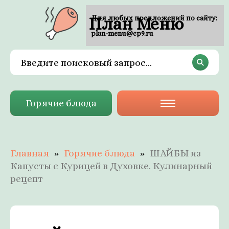
План Меню
Для любых предложений по сайту:
plan-menu@cp9.ru
Горячие блюда
Главная
Горячие блюда
ШАЙБЫ из
Капусты с Курицей в Духовке. Кулинарный
рецепт