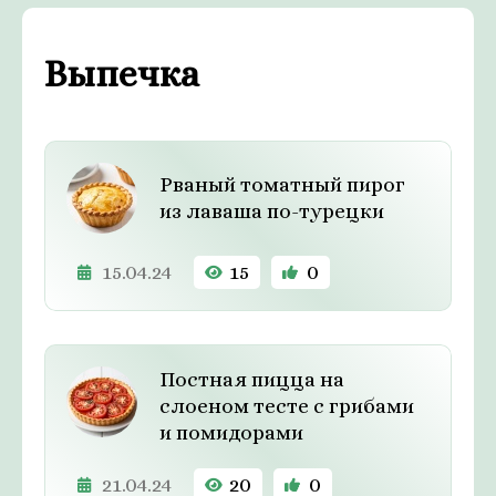
Выпечка
Рваный томатный пирог
из лаваша по-турецки
15.04.24
15
0
Постная пицца на
слоеном тесте с грибами
и помидорами
21.04.24
20
0