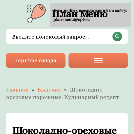
План Меню
Для любых предложений по сайту:
plan-menu@cp9.ru
Горячие блюда
Главная
Выпечка
Шоколадно-
ореховые пирожные. Кулинарный рецепт
Шоколадно-ореховые