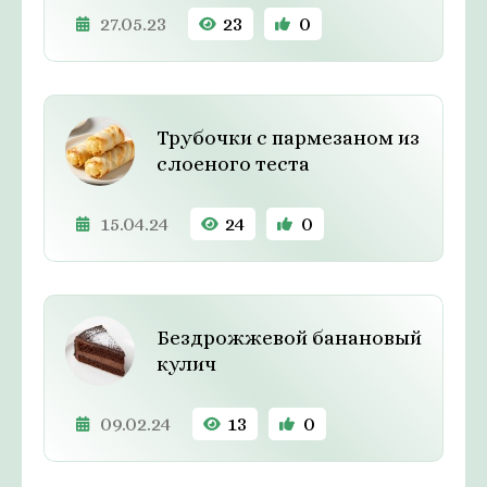
27.05.23
23
0
Трубочки с пармезаном из
слоеного теста
15.04.24
24
0
Бездрожжевой банановый
кулич
09.02.24
13
0