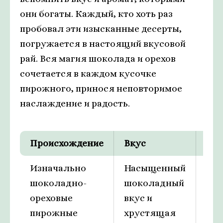
они богаты. Каждый, кто хоть раз
пробовал эти изысканные десерты,
погружается в настоящий вкусовой
рай. Вся магия шоколада и орехов
сочетается в каждом кусочке
пирожного, принося неповторимое
наслаждение и радость.
Происхождение
Вкус
Поп
Изначально
Насыщенный
Это
шоколадно-
шоколадный
дес
ореховые
вкус и
ста
пирожные
хрустящая
все