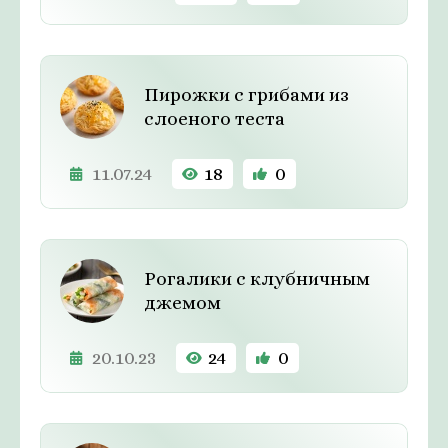
Пирожки с грибами из
слоеного теста
11.07.24
18
0
Рогалики с клубничным
джемом
20.10.23
24
0