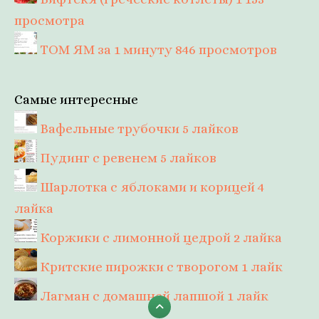
просмотра
ТОМ ЯМ за 1 минуту
846 просмотров
Самые интересные
Вафельные трубочки
5 лайков
Пудинг с ревенем
5 лайков
Шарлотка с яблоками и корицей
4
лайка
Коржики с лимонной цедрой
2 лайка
Критские пирожки с творогом
1 лайк
Лагман с домашней лапшой
1 лайк