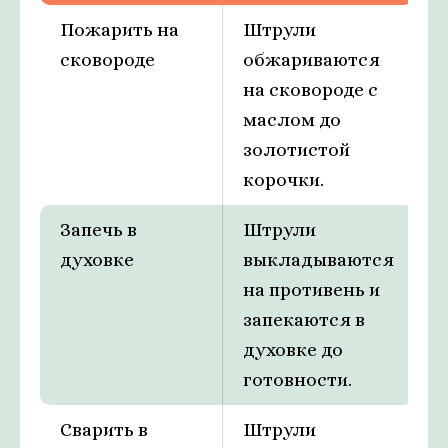
Пожарить на
Штрули
сковороде
обжариваются
на сковороде с
маслом до
золотистой
корочки.
Запечь в
Штрули
духовке
выкладываются
на противень и
запекаются в
духовке до
готовности.
Сварить в
Штрули