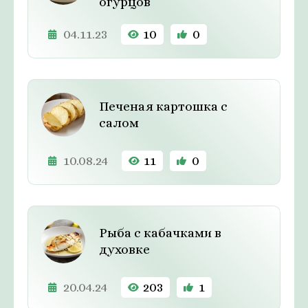
огурцов
04.11.23
10
0
Печеная картошка с
салом
10.08.24
11
0
Рыба с кабачками в
духовке
20.04.24
203
1