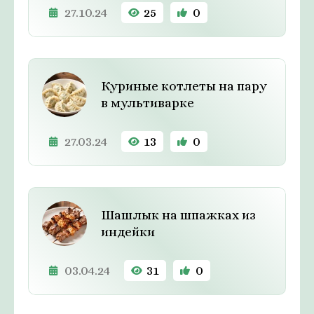
27.10.24
25
0
Куриные котлеты на пару
в мультиварке
27.03.24
13
0
Шашлык на шпажках из
индейки
03.04.24
31
0