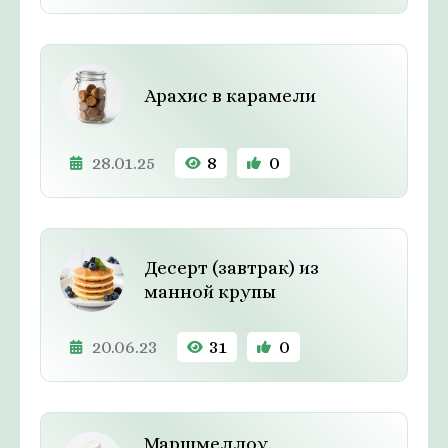
Арахис в карамели
28.01.25
8
0
Десерт (завтрак) из
манной крупы
20.06.23
31
0
Маршмеллоу.