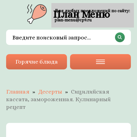
План Меню
Для любых предложений по сайту:
plan-menu@cp9.ru
Горячие блюда
Главная
Десерты
Сицилийская
кассата, замороженная. Кулинарный
рецепт