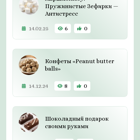
Пружинистые Зефирки —
Антистресс
14.02.25
6
0
Конфеты «Peanut butter
balls»
14.12.24
8
0
Шоколадный подарок
своими руками