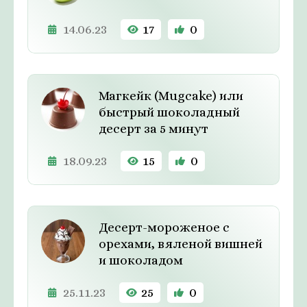
14.06.23
17
0
Магкейк (Mugcake) или
быстрый шоколадный
десерт за 5 минут
18.09.23
15
0
Десерт-мороженое с
орехами, вяленой вишней
и шоколадом
25.11.23
25
0