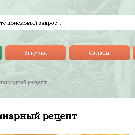
Закуски
Салаты
улинарный рецепт
инарный рецепт