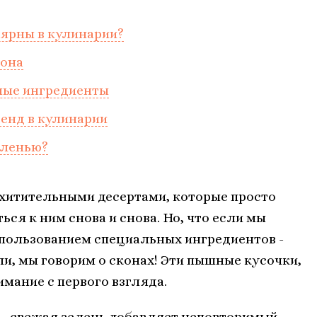
лярны в кулинарии?
кона
ные ингредиенты
енд в кулинарии
еленью?
схитительными десертами, которые просто
ься к ним снова и снова. Но, что если мы
спользованием специальных ингредиентов -
ли, мы говорим о сконах! Эти пышные кусочки,
мание с первого взгляда.
т - свежая зелень добавляет неповторимый