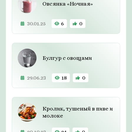
Овсянка «Ночная»
30.01.25
6
0
Булгур с овощами
29.06.23
18
0
Кролик, тушеный в пиве и
молоке
20.10.23
24
0