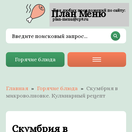
План Меню
Для любых предложений по сайту:
plan-menu@cp9.ru
Горячие блюда
Главная
Горячие блюда
Скумбрия в
микроволновке. Кулинарный рецепт
Скумбрия в