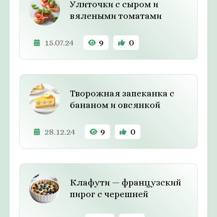
Улиточки с сыром и
вялеными томатами
15.07.24
9
0
Творожная запеканка с
бананом и овсянкой
28.12.24
9
0
Клафути — французский
пирог с черешней