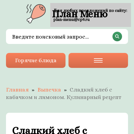
План Меню
Для любых предложений по сайту:
plan-menu@cp9.ru
Горячие блюда
Главная
Выпечка
Сладкий хлеб с
кабачком и лимоном. Кулинарный рецепт
Сладкий хлеб с