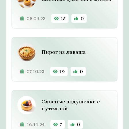
08.04.23
15
0
Пирог из лаваша
07.10.23
19
0
Слоеные подушечки с
нутеллой
16.11.24
7
0