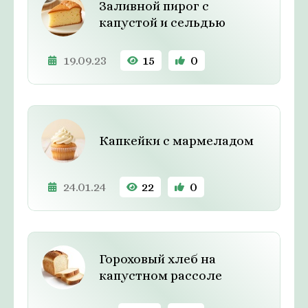
Заливной пирог с
капустой и сельдью
19.09.23
15
0
Капкейки с мармеладом
24.01.24
22
0
Гороховый хлеб на
капустном рассоле