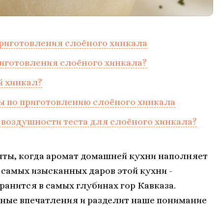
риготовления слоёного хинкала
иготовления слоёного хинкала?
й хинкал?
ы по приготовлению слоёного хинкала
 воздушности теста для слоёного хинкала?
нты, когда аромат домашней кухни наполняет
 самых изысканных даров этой кухни -
ранится в самых глубинах гор Кавказа.
ьные впечатления и разделит наше понимание