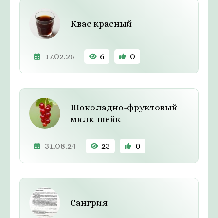
Квас красный
17.02.25
6
0
Шоколадно-фруктовый
милк-шейк
31.08.24
23
0
Сангрия