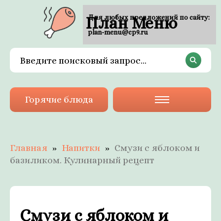
План Меню
Для любых предложений по сайту:
plan-menu@cp9.ru
Горячие блюда
Главная
Напитки
Смузи с яблоком и
базиликом. Кулинарный рецепт
Смузи с яблоком и