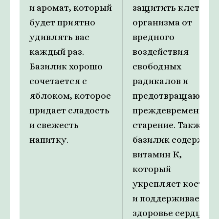
и аромат, который
защитить клетки
будет приятно
организма от
удивлять вас
вредного
каждый раз.
воздействия
Базилик хорошо
свободных
сочетается с
радикалов и
яблоком, которое
предотвращают
придает сладость
преждевременное
и свежесть
старение. Также
напитку.
базилик содержит
витамин К,
который
укрепляет кости
и поддерживает
здоровье сердца.