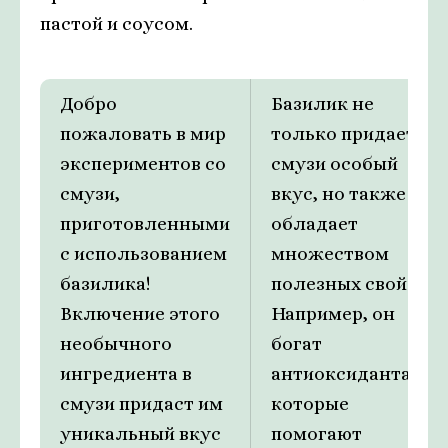
пастой и соусом.
Добро
Базилик не
пожаловать в мир
только придает
экспериментов со
смузи особый
смузи,
вкус, но также
приготовленными
обладает
с использованием
множеством
базилика!
полезных свойств.
Включение этого
Например, он
необычного
богат
ингредиента в
антиоксидантами,
смузи придаст им
которые
уникальный вкус
помогают