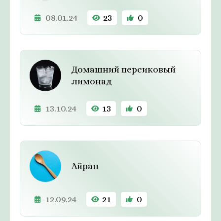
08.01.24
23
0
Домашний персиковый
лимонад
13.10.24
13
0
Айран
12.09.24
21
0