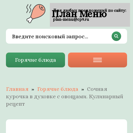
План Меню
Для любых предложений по сайту:
plan-menu@cp9.ru
Горячие блюда
Главная
Горячие блюда
Сочная
курочка в духовке с овощами. Кулинарный
рецепт