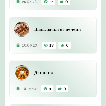
25.05.23
17
0
Шашлычки из печени
10.09.23
18
0
Дандана
13.12.24
9
0