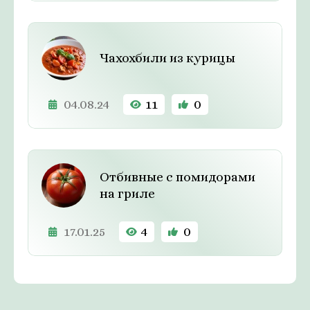
Чахохбили из курицы
04.08.24
11
0
Отбивные с помидорами
на гриле
17.01.25
4
0