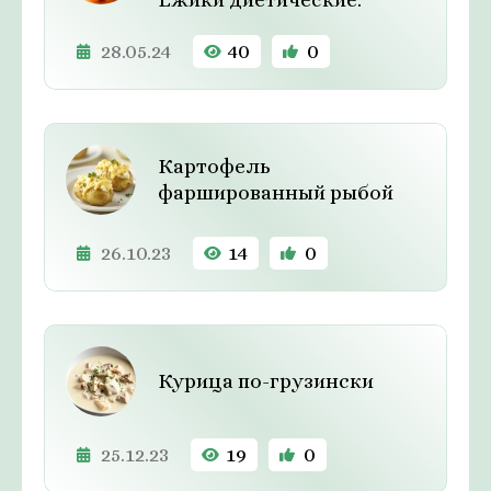
28.05.24
40
0
Картофель
фаршированный рыбой
26.10.23
14
0
Курица по-грузински
25.12.23
19
0