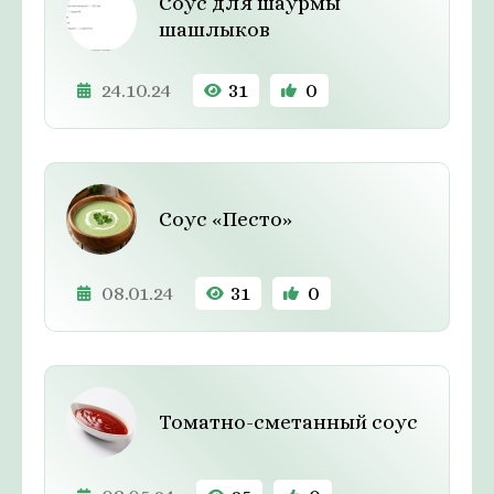
Соус для шаурмы
шашлыков
24.10.24
31
0
Соус «Песто»
08.01.24
31
0
Томатно-сметанный соус