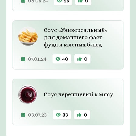
08.05.24
25
0
Соус «Универсальный»
для домашнего фаст-
фуда и мясных блюд
07.01.24
40
0
Соус черешневый к мясу
03.07.23
33
0