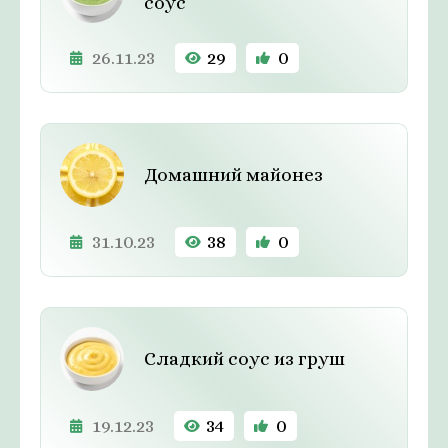
соус
26.11.23
29
0
Домашний майонез
31.10.23
38
0
Сладкий соус из груш
19.12.23
34
0