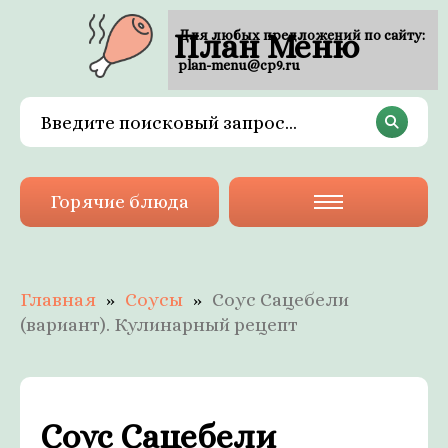
План Меню
Для любых предложений по сайту:
plan-menu@cp9.ru
Горячие блюда
Главная
Соусы
Соус Сацебели
(вариант). Кулинарный рецепт
Соус Сацебели