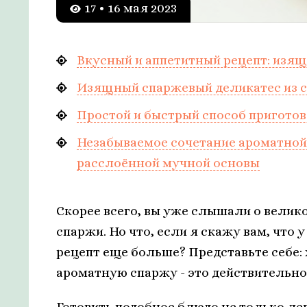
17 • 16 мая 2023
Вкусный и аппетитный рецепт: изящ
Изящный спаржевый деликатес из с
Простой и быстрый способ пригото
Незабываемое сочетание ароматной
расслоённой мучной основы
Скорее всего, вы уже слышали о велик
спаржи. Но что, если я скажу вам, что 
рецепт еще больше? Представьте себе:
ароматную спаржу - это действительно
Готовить подобное блюдо не только лег