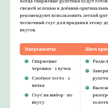
Когда спаржевые рулетики будут готов
свежей зеленью и добавив оригинальн
рекомендуют использовать легкий ци
чесночный соус для придания этому д
вкусов.
Ингредиенты:
Шаги приг
Спаржевые
Раздел
черешки - 1 пучок
Заверн
Слоёное тесто - 1
рулети
пачка
Выложи
Соус на выбор - по
разогр
вкусу
золоти