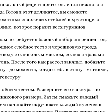
уникальный рецепт приготовления нежного и
и. Готовя этот деликатес, вы сможете
оматных спаржевых стеблей и хрустящего
яние, которое поразит всех гурманов.
вам потребуется базовый набор ингредиентов,
ошное слоёное тесто и черешковую гроздь.
 воду с оливковым маслом, солью и травами
гонь. После того как рассол закипит, добавьте
инут до момента, когда стебли станут мягкими,
текстуру.
лоёным тестом. Разверните его и аккуратно
инакового размера. Затем смажьте каждый
ем начинайте скручивать каждый кусочек в
я и заканчивая другим. Поставьте спирали из