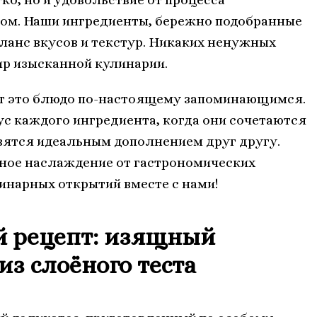
ом. Наши ингредиенты, бережно подобранные
аланс вкусов и текстур. Никаких ненужных
ир изысканной кулинарии.
ает это блюдо по-настоящему запоминающимся.
ус каждого ингредиента, когда они сочетаются
вятся идеальным дополнением друг другу.
нное наслаждение от гастрономических
линарных открытий вместе с нами!
й рецепт: изящный
з слоёного теста