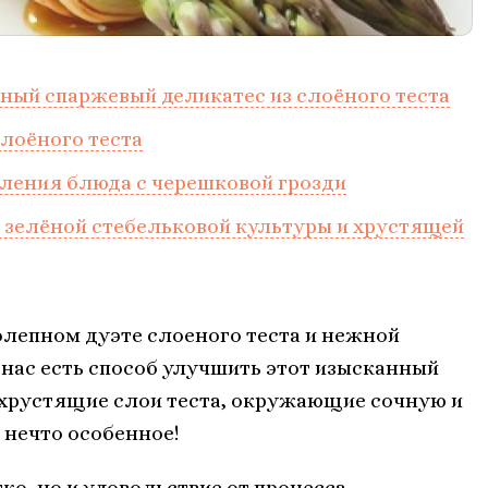
ный спаржевый деликатес из слоёного теста
лоёного теста
вления блюда с черешковой грозди
 зелёной стебельковой культуры и хрустящей
олепном дуэте слоеного теста и нежной
у нас есть способ улучшить этот изысканный
 хрустящие слои теста, окружающие сочную и
 нечто особенное!
ко, но и удовольствие от процесса