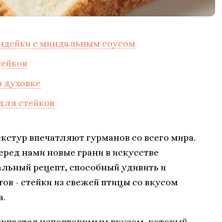
индейки с миндальным соусом
тейков
в духовке
для стейков
кстур впечатляют гурманов со всего мира.
ред нами новые грани в искусстве
льный рецепт, способный удивить и
ов - стейки из свежей птицы со вкусом
а.
личается неповторимым вкусом, который