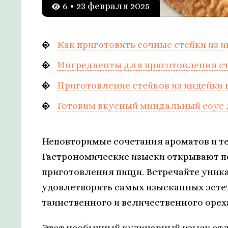
6 • 23 февраля 2025
Как приготовить сочные стейки из 
Ингредиенты для приготовления с
Приготовление стейков из индейки 
Готовим вкусный миндальный соус 
Неповторимые сочетания ароматов и те
Гастрономические изыски открывают пе
приготовления пищи. Встречайте уника
удовлетворить самых изысканных эстет
таинственного и величественного орех
Этот необычный кулинарный изыск от