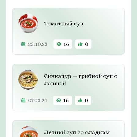
Томатный суп
23.10.23
16
0
Синкапур — грибной суп с
лапшой
07.03.24
16
0
Летний суп со сладким