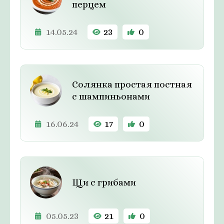
перцем
14.05.24
23
0
Солянка простая постная
с шампиньонами
16.06.24
17
0
Щи с грибами
05.05.23
21
0