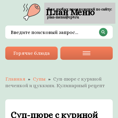
План Меню
Для любых предложений по сайту:
plan-menu@cp9.ru
Горячие блюда
Главная
Супы
Суп-пюре с куриной
печенкой и цуккини. Кулинарный рецепт
Суп-пюре с куриной