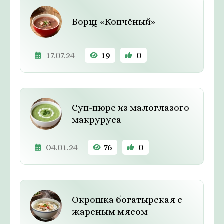
Борщ «Копчёный»
17.07.24
19
0
Суп-пюре из малоглазого
макруруса
04.01.24
76
0
Окрошка богатырская с
жареным мясом