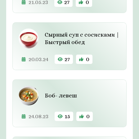
21.05.23
27
0
Сырный суп с сосисками |
Быстрый обед
20.03.24
27
0
Боб- левеш
24.08.23
15
0