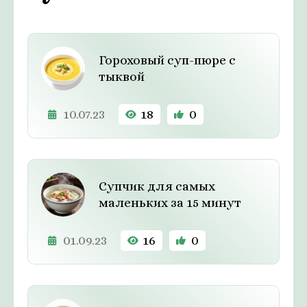
Гороховый суп-пюре с
тыквой
10.07.23
18
0
Супчик для самых
маленьких за 15 минут
01.09.23
16
0