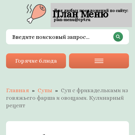
План Меню
Для любых предложений по сайту:
plan-menu@cp9.ru
Горячие блюда
Главная
Супы
Суп с фрикадельками из
говяжьего фарша и овощами. Кулинарный
рецепт