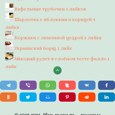
Вафельные трубочки
5 лайков
Шарлотка с яблоками и корицей
4
лайка
Коржики с лимонной цедрой
2 лайка
Украинский борщ
1 лайк
Маковый рулет в слоёном тесте филло
1
лайк
© 2023-2025, Plan-menu.ru — вкусные