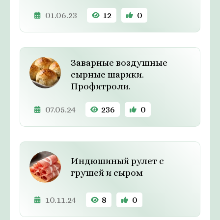
01.06.23
12
0
Заварные воздушные
сырные шарики.
Профитроли.
07.05.24
236
0
Индюшиный рулет с
грушей и сыром
10.11.24
8
0