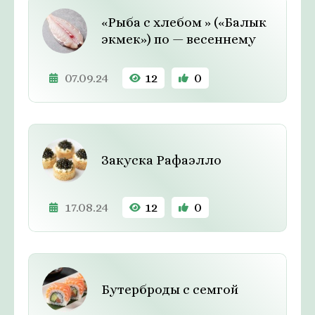
«Рыба с хлебом » («Балык
экмек») по — весеннему
07.09.24
12
0
Закуска Рафаэлло
17.08.24
12
0
Бутерброды с семгой