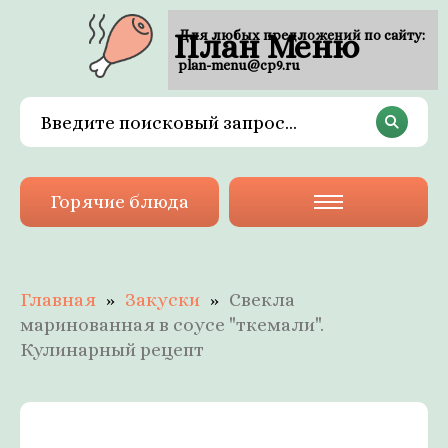
План Меню
Для любых предложений по сайту:
plan-menu@cp9.ru
Горячие блюда
Главная
Закуски
Свекла
маринованная в соусе "ткемали".
Кулинарный рецепт