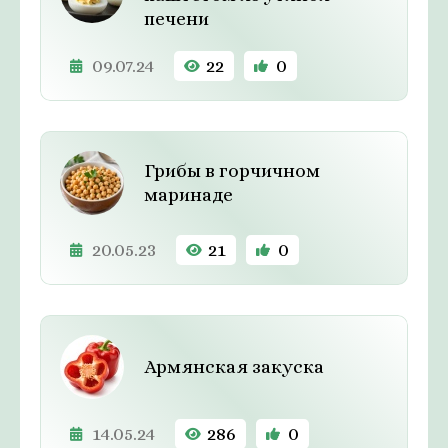
печени
09.07.24
22
0
Грибы в горчичном
маринаде
20.05.23
21
0
Армянская закуска
14.05.24
286
0