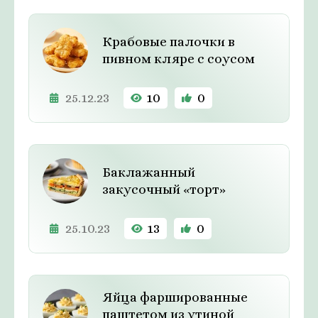
Крабовые палочки в
пивном кляре c соусом
25.12.23
10
0
Баклажанный
закусочный «торт»
25.10.23
13
0
Яйца фаршированные
паштетом из утиной