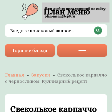
План Меню
Для любых предложений по сайту:
plan-menu@cp9.ru
Горячие блюда
Главная
Закуски
Свеколькое карпаччо
с черносливом. Кулинарный рецепт
Свеколькое карпаччо