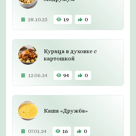
28.10.23
19
0
Курица в духовке с
картошкой
12.06.24
94
0
Каша «Дружба»
07.01.24
16
0