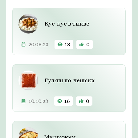
Кус-кус в тыкве
20.08.23
18
0
Гуляш по-чешски
10.10.23
16
0
Мидружум