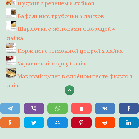
Пудинг с ревенем
5 лайков
Вафельные трубочки
5 лайков
Шарлотка с яблоками и корицей
4
лайка
Коржики с лимонной цедрой
2 лайка
Украинский борщ
1 лайк
Маковый рулет в слоёном тесте филло
1
лайк