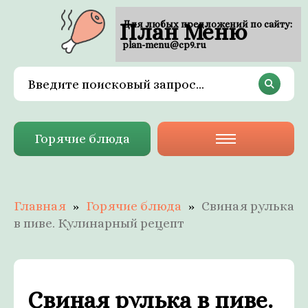
План Меню
Для любых предложений по сайту:
plan-menu@cp9.ru
Горячие блюда
Главная
Горячие блюда
Свиная рулька
в пиве. Кулинарный рецепт
Свиная рулька в пиве.