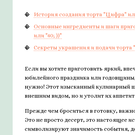
История создания торта "Цифра" или
Основные ингредиенты и шаги приг
или "40; ))"
Секреты украшения и подачи торта "Ц
Если вы хотите приготовить яркий, вп
юбилейного праздника или годовщины, т
нужно! Этот изысканный кулинарный ш
внешним видом, но и утолит их аппети
Прежде чем броситься в готовку, важно 
Это не просто десерт, это настоящее и
символизируют значимость события, до