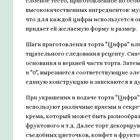
слоеное тесто, приготовленное по осо
высококачественных ингредиентов: мук
что для каждой цифры используется оп
придает ей желаемую форму и размер.
Шаги приготовления торта "Цифра" или
тщательного следования рецепту. Снача
основания и верхней части торта. Зате
и "0", вырезаются соответствующие э
единую конструкцию и запекаются в дух
При украшении и подаче торта "Цифра" 
используют различные приемы и секре
крема, который может быть разнообраз
фруктового и т.д. Далее торт декорир
съедобных цветочков, конфет и фрукто