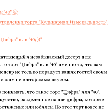
 "40" 🙂
отовления торта "Кулинарная Изыскальность"
ифра" или "40; ))"
ечатляющий и незабываемый десерт для
о торт "Цифра" или "40" именно то, что вам
едевр не только порадует ваших гостей своим
т своим неповторимым вкусом.
понимать, что такое торт "Цифра" или "40".
скусство, разделенное на две цифры, которые
стижение или юбилей. Но этот торт вовсе не