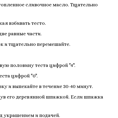
стопленное сливочное масло. Тщательно
ая взбивать тесто.
ве равные части.
ок и тщательно перемешайте.
ую половину теста цифрой "4".
ста цифрой "0".
ку и выпекайте в течение 30-40 минут.
нув его деревянной шпажкой. Если шпажка
д украшением и подачей.