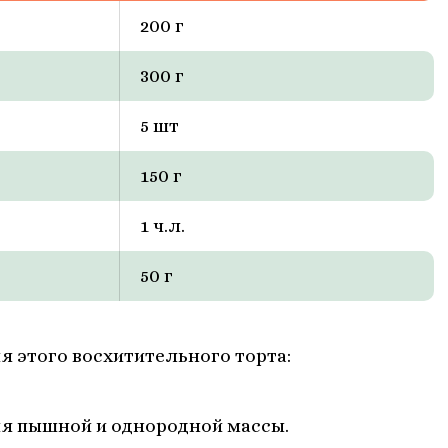
200 г
300 г
5 шт
150 г
1 ч.л.
50 г
я этого восхитительного торта:
ия пышной и однородной массы.