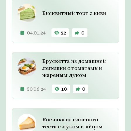
Бисквитный торт с киви
04.01.24
22
0
Брускетта из домашней
лепешки с томатами и
жареным луком
30.06.24
10
0
Косичка из слоеного
теста с луком и яйцом