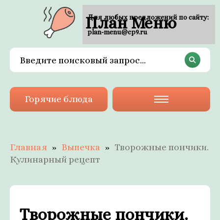
План Меню
Для любых предложений по сайту:
plan-menu@cp9.ru
Горячие блюда
Главная
Выпечка
Творожные пончики.
Кулинарный рецепт
Творожные пончики.