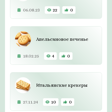
06.08.23
22
0
Апельсиновое печенье
18.02.25
4
0
Итальянские крекеры
27.11.24
10
0