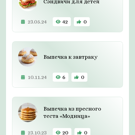
Сэндвичи для детей
23.05.24
42
0
Выпечка к завтраку
10.11.24
6
0
Выпечка из пресного
теста «Модница»
23.10.23
20
0