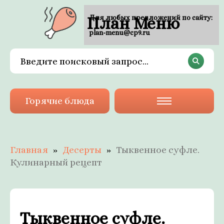
План Меню
Для любых предложений по сайту:
plan-menu@cp9.ru
Горячие блюда
Главная
Десерты
Тыквенное суфле.
Кулинарный рецепт
Тыквенное суфле.