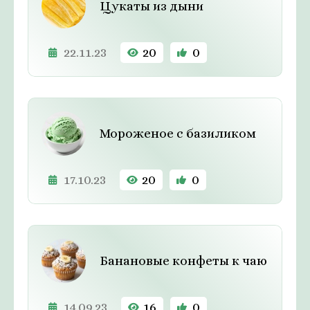
Цукаты из дыни
22.11.23
20
0
Мороженое с базиликом
17.10.23
20
0
Банановые конфеты к чаю
14.09.23
16
0