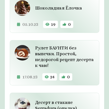
Шоколадная Ёлочка
05.10.23
19
0
Рулет БАУНТИ без
выпечки. Простой,
недорогой рецепт десерта
к чаю!
17.08.23
24
0
Десерт в стакане
Serradura (опилки)