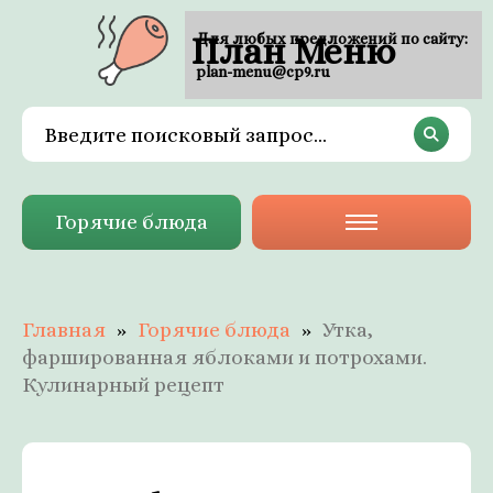
План Меню
Для любых предложений по сайту:
plan-menu@cp9.ru
Горячие блюда
Главная
Горячие блюда
Утка,
фаршированная яблоками и потрохами.
Кулинарный рецепт