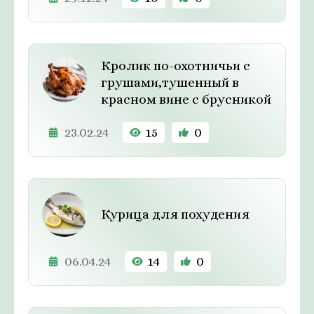
Кролик по-охотничьи с
грушами,тушенный в
красном вине с брусникой
23.02.24
15
0
Курица для похудения
06.04.24
14
0