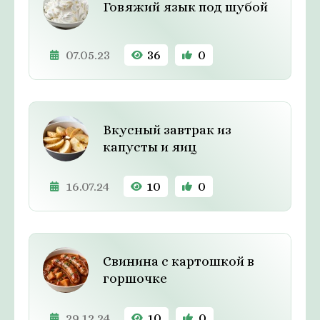
Говяжий язык под шубой
07.05.23
36
0
Вкусный завтрак из
капусты и яиц
16.07.24
10
0
Свинина с картошкой в
горшочке
29.12.24
10
0