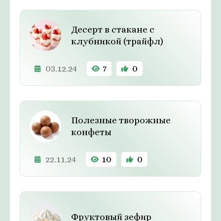
Десерт в стакане с
клубникой (трайфл)
03.12.24
7
0
Полезные творожные
конфеты
22.11.24
10
0
Фруктовый зефир