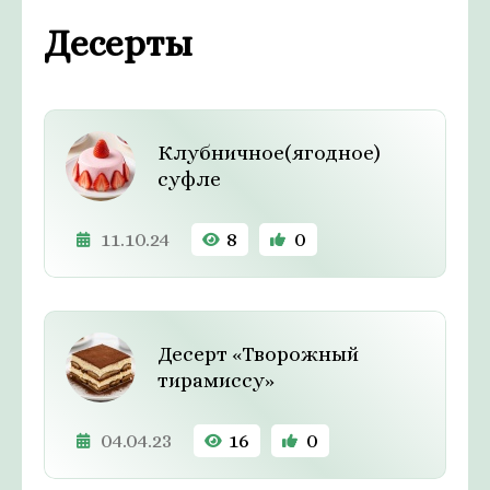
Десерты
Клубничное(ягодное)
суфле
11.10.24
8
0
Десерт «Творожный
тирамиссу»
04.04.23
16
0