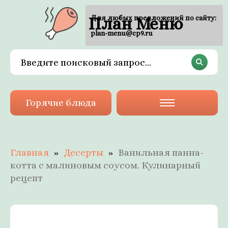
План Меню
Для любых предложений по сайту:
plan-menu@cp9.ru
Горячие блюда
Главная
Десерты
Ванильная панна-
котта с малиновым соусом. Кулинарный
рецепт