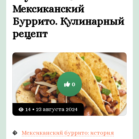
Мексиканский
Буррито. Кулинарный
рецепт
0
14 • 23 августа 2024
Мексиканский буррито: история