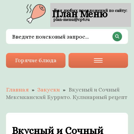
План Меню
Для любых предложений по сайту:
plan-menu@cp9.ru
Горячие блюда
Главная
Закуски
Вкусный и Сочный
Мексиканский Буррито. Кулинарный рецепт
Вкусный и Сочный