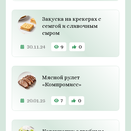
Закуска на крекерах с
семгой и сливочным
сыром
30.11.24
9
0
Мясной рулет
«Компромисс»
20.01.25
7
0