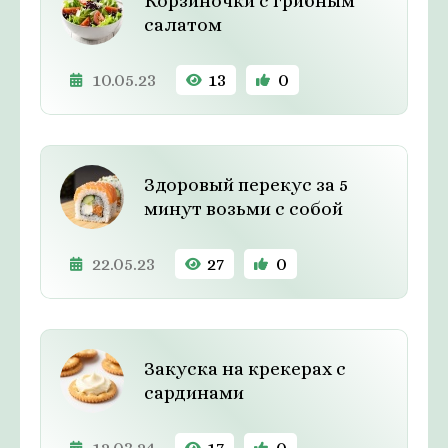
Корзиночки с грибным
салатом
10.05.23
13
0
Здоровый перекус за 5
минут возьми с собой
22.05.23
27
0
Закуска на крекерах с
сардинами
12.03.24
17
0