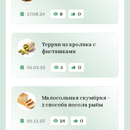
17.08.24
8
0
Террин из кролика с
фисташками
01.02.25
5
0
Малосольная скумбрия –
2 способа посола рыбы
22.11.23
24
0