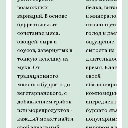
возможных
белка, витамин
вариаций. В основе
и минералов. О
буррито лежит
отлично утоля
сочетание мяса,
голод и дает
овощей, сыра и
ощущение
соусов, завернутых в
сытости на
тонкую лепешку из
длительное
муки. От
время. Благода
традиционного
своей
мясного буррито до
сбалансирован
вегетарианского, с
композиции
добавлением грибов
ингредиентов,
или морепродуктов -
буррито являет
каждый может найти
популярным
свой идеальный
выбором для те