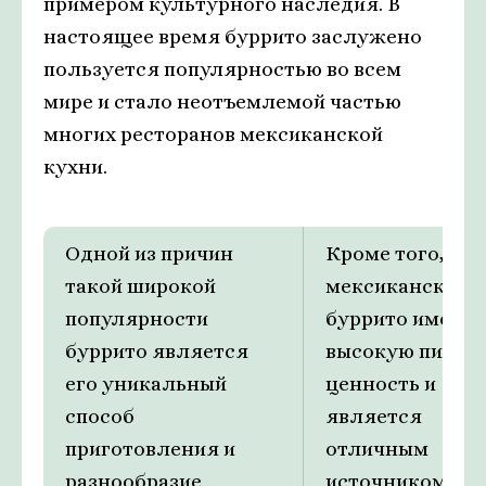
примером культурного наследия. В
настоящее время буррито заслужено
пользуется популярностью во всем
мире и стало неотъемлемой частью
многих ресторанов мексиканской
кухни.
Одной из причин
Кроме того,
такой широкой
мексиканское
популярности
буррито имеет
буррито является
высокую пище
его уникальный
ценность и
способ
является
приготовления и
отличным
разнообразие
источником